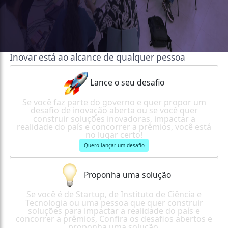
Inovar está ao alcance de qualquer pessoa
Lance o seu desafio
Se você faz parte do governo e quer propor um
desafio de inovação aberta ou se você quer
construir soluções inovadoras, impactar a
realidade do país e concorrer a prêmios, você está
no lugar certo!
Quero lançar um desafio
Proponha uma solução
Se você é de Startup, de Instituto de Ciência e
Tecnologia ou uma pessoa que quer construir
soluções para impactar a realidade do país e
concorrer a prêmios, Confira os desafios abertos e
proponha uma solução.