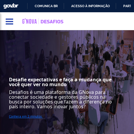
GOVBR
COMUNICA BR
ACESSO À INFORMAÇÃO
PARTI
IR
PARA
O
CONTEÚDO
Desafie expectativas e faça a mudança que
você quer ver no mundo
Desafios é uma plataforma da GNova para
conectar sociedade e gestores públicos na
busca por soluções que fazem a diferença no
país inteiro. Vamos inovar juntos?
Conheça em 2 minutos