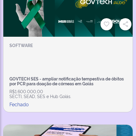
SOFTWARE
GOVTECH SES - ampliar notificação tempestiva de óbitos
por PCR para doação de córneas em Goiás
R$1.600.000,00
SECTI, SEAD, SES e Hub Goiás.
Fechado