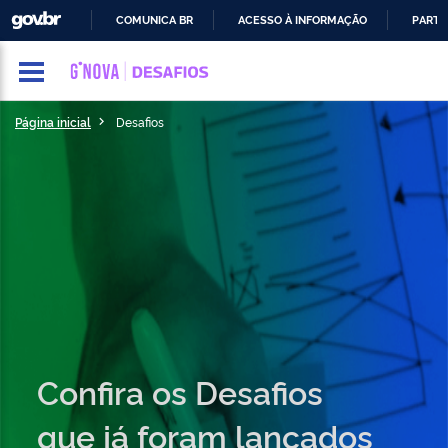
GOVBR
COMUNICA BR
ACESSO À INFORMAÇÃO
PARTI
IR
PARA
O
CONTEÚDO
Página inicial
Desafios
Confira os Desafios
que já foram lançados