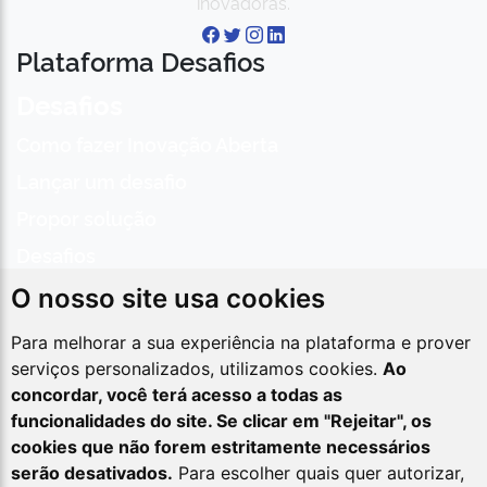
inovadoras.
Plataforma Desafios
Desafios
Como fazer Inovação Aberta
Lançar um desafio
Propor solução
Desafios
Sobre
O nosso site usa cookies
Inovações
Para melhorar a sua experiência na plataforma e prover
Gnova
serviços personalizados, utilizamos cookies.
Ao
Rede Inovagov
Épicos
LIIA
concordar, você terá acesso a todas as
Contatos
funcionalidades do site. Se clicar em "Rejeitar", os
cookies que não forem estritamente necessários
Asa Sul, SPO Área Especial 2-A, CEP 70.610-900,
serão desativados.
Para escolher quais quer autorizar,
Brasília/DF