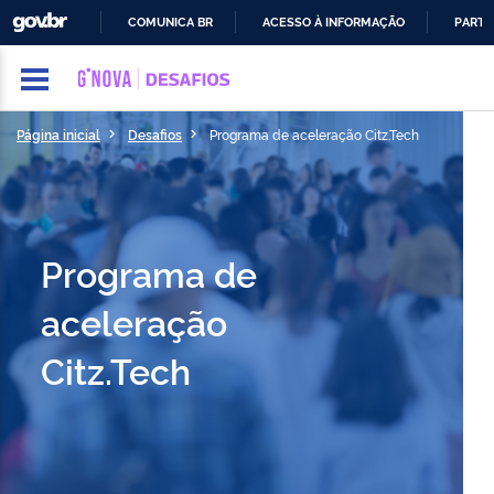
GOVBR
COMUNICA BR
ACESSO À INFORMAÇÃO
PARTI
IR
PARA
O
CONTEÚDO
Página inicial
Desafios
Programa de aceleração Citz.Tech
Programa de
aceleração
Citz.Tech