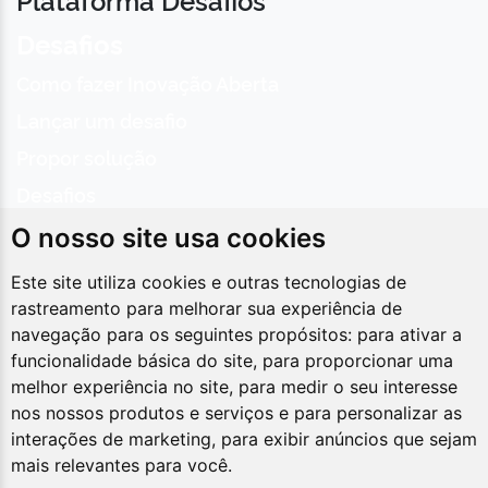
Desafios
Como fazer Inovação Aberta
Lançar um desafio
Propor solução
Desafios
Sobre
O nosso site usa cookies
Inovações
Este site utiliza cookies e outras tecnologias de
Gnova
rastreamento para melhorar sua experiência de
Rede Inovagov
Épicos
LIIA
navegação para os seguintes propósitos:
para ativar a
Contatos
funcionalidade básica do site
,
para proporcionar uma
melhor experiência no site
,
para medir o seu interesse
Asa Sul, SPO Área Especial 2-A, CEP 70.610-900,
nos nossos produtos e serviços e para personalizar as
Brasília/DF
interações de marketing
,
para exibir anúncios que sejam
mais relevantes para você
.
(61) 2020-3000