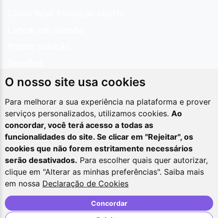
Como fazer Inovação Aberta
Lançar um desafio
Propor solução
Desafios
Sobre
O nosso site usa cookies
Inovações
Para melhorar a sua experiência na plataforma e prover
Gnova
serviços personalizados, utilizamos cookies.
Ao
Rede Inovagov
Épicos
LIIA
concordar, você terá acesso a todas as
Contatos
funcionalidades do site. Se clicar em "Rejeitar", os
cookies que não forem estritamente necessários
Asa Sul, SPO Área Especial 2-A, CEP 70.610-900,
serão desativados.
Para escolher quais quer autorizar,
Brasília/DF
clique em "Alterar as minhas preferências". Saiba mais
em nossa
Declaração de Cookies
(61) 2020-3000
Concordar
desafios@enap.gov.br