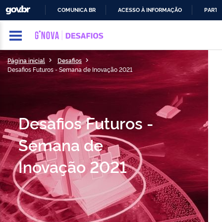
GOVBR
COMUNICA BR
ACESSO À INFORMAÇÃO
PARTI
IR
PARA
O
CONTEÚDO
Página inicial
Desafios
Desafios Futuros - Semana de Inovação 2021
Desafios Futuros -
Semana de
Inovação 2021