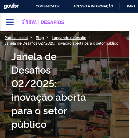
GOVBR
COMUNICA BR
ACESSO À INFORMAÇÃO
PARTI
IR
PARA
O
CONTEÚDO
Página inicial
Blog
Lançando o desafio
Janela de Desafios 02/2025: inovação aberta para o setor público
Janela de
Desafios
02/2025:
inovação aberta
para o setor
público