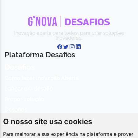
Inovação aberta para todos, para criar soluções
inovadoras.
Plataforma Desafios
Desafios
Como fazer Inovação Aberta
Lançar um desafio
Propor solução
Desafios
Sobre
O nosso site usa cookies
Inovações
Para melhorar a sua experiência na plataforma e prover